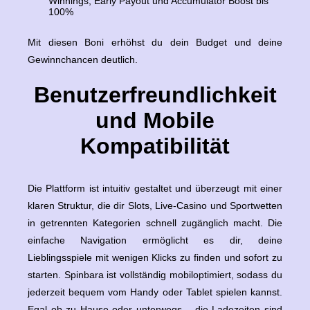
Winnings, Early Payout und Accumulator Boost bis
100%
Mit diesen Boni erhöhst du dein Budget und deine
Gewinnchancen deutlich.
Benutzerfreundlichkeit
und Mobile
Kompatibilität
Die Plattform ist intuitiv gestaltet und überzeugt mit einer
klaren Struktur, die dir Slots, Live-Casino und Sportwetten
in getrennten Kategorien schnell zugänglich macht. Die
einfache Navigation ermöglicht es dir, deine
Lieblingsspiele mit wenigen Klicks zu finden und sofort zu
starten. Spinbara ist vollständig mobiloptimiert, sodass du
jederzeit bequem vom Handy oder Tablet spielen kannst.
Egal ob zu Hause oder unterwegs – die Ladezeiten sind