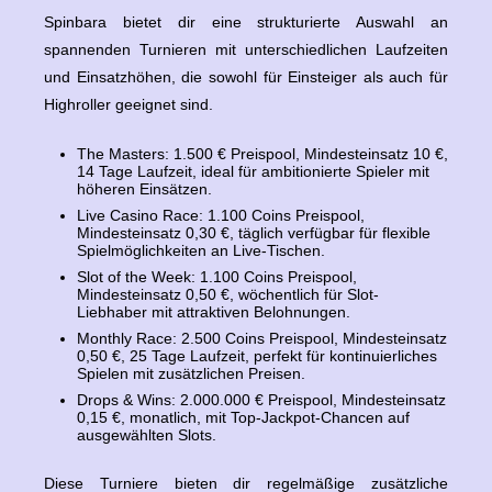
Spinbara bietet dir eine strukturierte Auswahl an
spannenden Turnieren mit unterschiedlichen Laufzeiten
und Einsatzhöhen, die sowohl für Einsteiger als auch für
Highroller geeignet sind.
The Masters: 1.500 € Preispool, Mindesteinsatz 10 €,
14 Tage Laufzeit, ideal für ambitionierte Spieler mit
höheren Einsätzen.
Live Casino Race: 1.100 Coins Preispool,
Mindesteinsatz 0,30 €, täglich verfügbar für flexible
Spielmöglichkeiten an Live-Tischen.
Slot of the Week: 1.100 Coins Preispool,
Mindesteinsatz 0,50 €, wöchentlich für Slot-
Liebhaber mit attraktiven Belohnungen.
Monthly Race: 2.500 Coins Preispool, Mindesteinsatz
0,50 €, 25 Tage Laufzeit, perfekt für kontinuierliches
Spielen mit zusätzlichen Preisen.
Drops & Wins: 2.000.000 € Preispool, Mindesteinsatz
0,15 €, monatlich, mit Top-Jackpot-Chancen auf
ausgewählten Slots.
Diese Turniere bieten dir regelmäßige zusätzliche