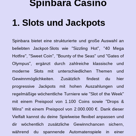
Spinbara Casino
1. Slots und Jackpots
Spinbara bietet eine strukturierte und große Auswahl an
beliebten Jackpot-Slots wie "Sizzling Hot", "40 Mega
Hotfire", "Sweet Coin", "Bounty of the Seas" und "Gates of
Olympus", ergänzt durch zahlreiche klassische und
moderne Slots mit unterschiedlichen Themen und
Gewinnmöglichkeiten. Zusätzlich findest du hier
progressive Jackpots mit hohen Auszahlungen und
regelmäßige wöchentliche Turniere wie "Slot of the Week"
mit einem Preispool von 1.100 Coins sowie "Drops &
Wins" mit einem Preispool von 2.000.000 €. Dank dieser
Vielfalt kannst du deine Spielweise flexibel anpassen und
dir wöchentlich zusätzliche Gewinnchancen sichern,
während du spannende Automatenspiele in einer