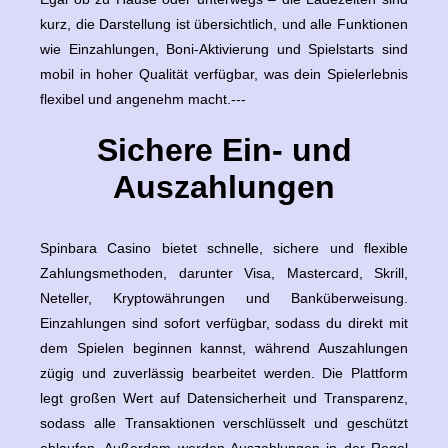
kurz, die Darstellung ist übersichtlich, und alle Funktionen
wie Einzahlungen, Boni-Aktivierung und Spielstarts sind
mobil in hoher Qualität verfügbar, was dein Spielerlebnis
flexibel und angenehm macht.---
Sichere Ein- und
Auszahlungen
Spinbara Casino bietet schnelle, sichere und flexible
Zahlungsmethoden, darunter Visa, Mastercard, Skrill,
Neteller, Kryptowährungen und Banküberweisung.
Einzahlungen sind sofort verfügbar, sodass du direkt mit
dem Spielen beginnen kannst, während Auszahlungen
zügig und zuverlässig bearbeitet werden. Die Plattform
legt großen Wert auf Datensicherheit und Transparenz,
sodass alle Transaktionen verschlüsselt und geschützt
ablaufen. Außerdem werden Auszahlungen in der Regel